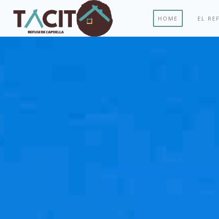
HOME
EL R